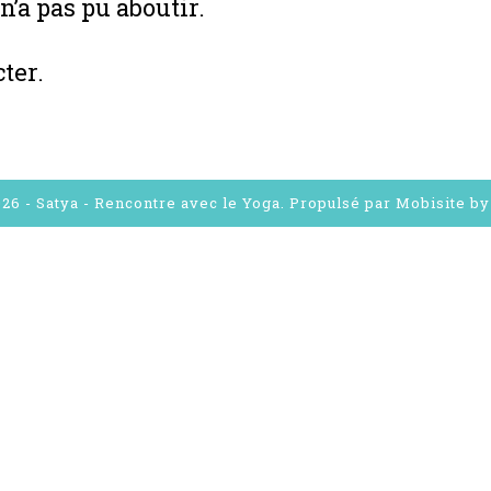
’a pas pu aboutir.
ter.
26 - Satya - Rencontre avec le Yoga. Propulsé par
Mobisite b