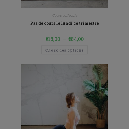
mardi 8 décembre
Cours collectifs
Pas de cours le lundi ce trimestre
mardi 15 décembre
€
18,00
–
€
84,00
Choix des options